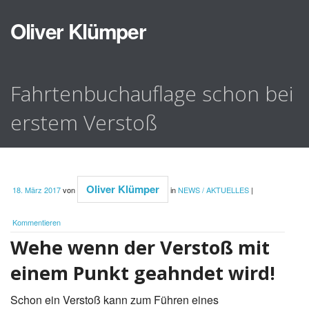
Oliver Klümper
Fahrtenbuchauflage schon bei
erstem Verstoß
Oliver Klümper
18. März 2017
von
in
NEWS / AKTUELLES
|
Kommentieren
Wehe wenn der Verstoß mit
einem Punkt geahndet wird!
Schon ein Verstoß kann zum Führen eines